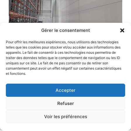
Gérer le consentement
ENTREPOTS FRIGORIFIQUES
Pour offrir les meilleures expériences, nous utilisons des technologies
CLOISON DE 13M DE HAUT
telles que les cookies pour stocker et/ou accéder aux informations des
appareils. Le fait de consentir à ces technologies nous permettra de
en panneaux laine de roche ép. 170mm
traiter des données telles que le comportement de navigation ou les ID
Autres clients
uniques sur ce site. Le fait de ne pas consentir ou de retirer son
consentement peut avoir un effet négatif sur certaines caractéristiques
et fonctions.
Accepter
VOIR NOS PRESTATIONS
Refuser
Voir les préférences
VOIR NOS RÉFÉRENCES